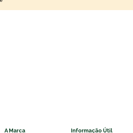
re
A Marca
Informação Útil