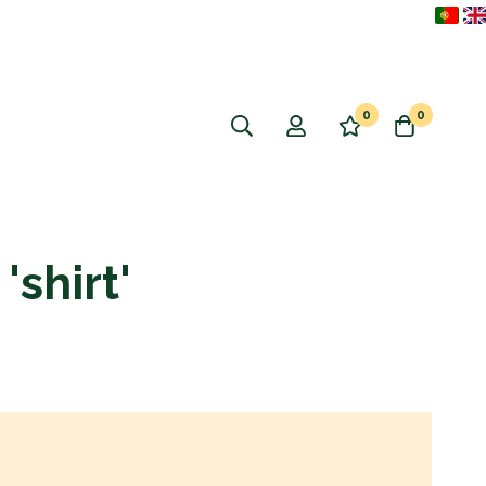
0
0
'shirt'