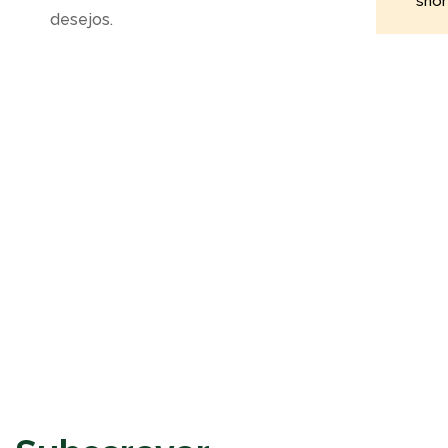
sho
desejos.